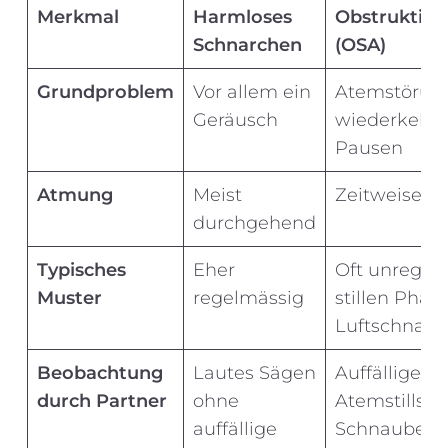
Merkmal
Harmloses
Obstruktive
Schnarchen
(OSA)
Grundproblem
Vor allem ein
Atemstörun
Geräusch
wiederkehr
Pausen
Atmung
Meist
Zeitweise u
durchgehend
Typisches
Eher
Oft unregel
Muster
regelmässig
stillen Phas
Luftschnap
Beobachtung
Lautes Sägen
Auffällige
durch Partner
ohne
Atemstillst
auffällige
Schnauben 